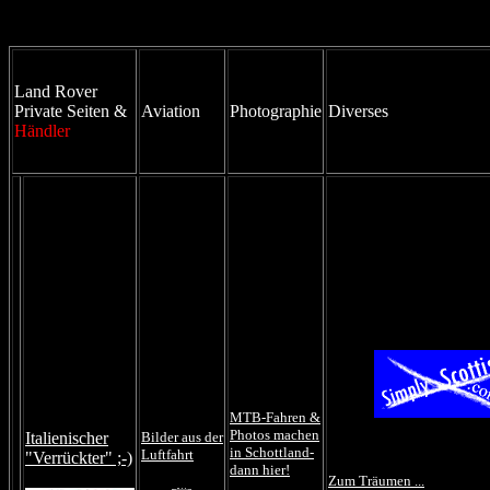
Land Rover
Private Seiten &
Aviation
Photographie
Diverses
Händler
MTB-Fahren &
Photos machen
Italienischer
Bilder aus der
in Schottland-
Luftfahrt
"Verrückter" ;-)
dann hier!
Zum Träumen ...